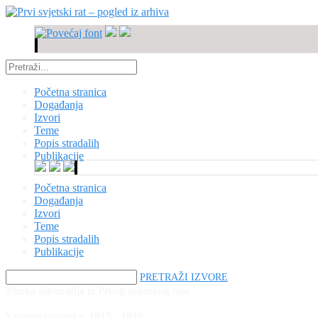
Početna stranica
Događanja
Izvori
Teme
Popis stradalih
Publikacije
Početna stranica
Događanja
Izvori
Teme
Popis stradalih
Publikacije
PRETRAŽI IZVORE
Zbirka fotografija iz Prvog svjetskog rata
Vrijeme nastanka:
1915 - 1916