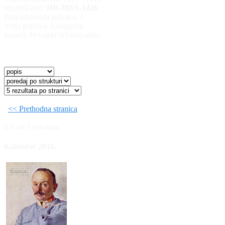
Identifikator:
HR-HDA-1426
Broj arhivskih jedinica:
1
Vrsta gradiva:
fotografija
Imatelj:
Hrvatski državni arhiv
<< Prethodna stranica
6-1 od 1 rezultata
Kalendar 2016.