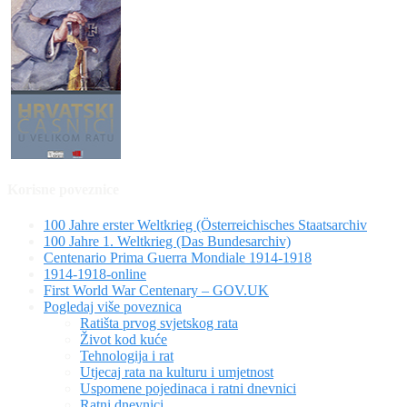
Korisne poveznice
100 Jahre erster Weltkrieg (Österreichisches Staatsarchiv
100 Jahre 1. Weltkrieg (Das Bundesarchiv)
Centenario Prima Guerra Mondiale 1914-1918
1914-1918-online
First World War Centenary – GOV.UK
Pogledaj više poveznica
Ratišta prvog svjetskog rata
Život kod kuće
Tehnologija i rat
Utjecaj rata na kulturu i umjetnost
Uspomene pojedinaca i ratni dnevnici
Ratni dnevnici