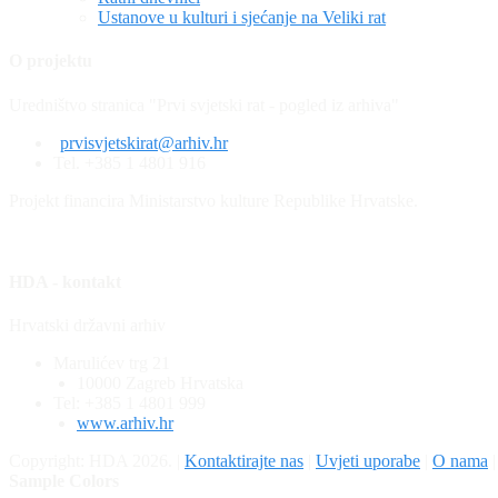
Ustanove u kulturi i sjećanje na Veliki rat
O projektu
Uredništvo stranica "Prvi svjetski rat - pogled iz arhiva"
prvisvjetskirat@arhiv.hr
Tel. +385 1 4801 916
Projekt financira Ministarstvo kulture Republike Hrvatske.
HDA - kontakt
Hrvatski državni arhiv
Marulićev trg 21
10000 Zagreb Hrvatska
Tel: +385 1 4801 999
www.arhiv.hr
Copyright: HDA 2026.
|
Kontaktirajte nas
|
Uvjeti uporabe
|
O nama
Sample Colors