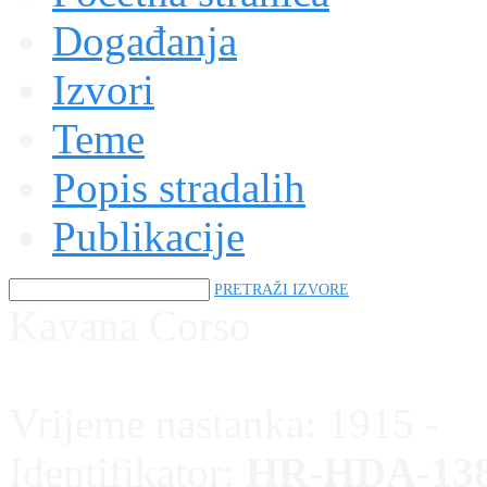
Događanja
Izvori
Teme
Popis stradalih
Publikacije
PRETRAŽI IZVORE
Kavana Corso
Vrijeme nastanka:
1915 -
Identifikator:
HR-HDA-13