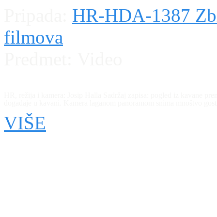
Pripada:
HR-HDA-1387 Zbir
filmova
Predmet:
Video
HR, režija i kamera: Josip Halla Sadržaj zapisa: pogled iz kavane prem
događaje u kavani. Kamera laganom panoramom snima mnoštvo gostiju u k
strane svira orkestar. Konobari se guraju kroz mnoštvo raznoseći piće
VIŠE
galeriju gdje iz gornjeg rakursa snima događaje u kavani. Među mnošt
pera na glavi i muškarac u krupnom koji se smješka držeći novine u 
Ilice gdje se vidi fotografska radnja s natpisom Atelje Mosinger iz koje
tehnika: standard ; NTK Trajanje: 34 metra / 1,5 minuta