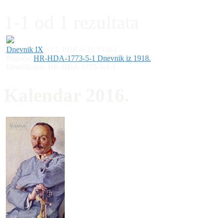
1-1 od 1 rezultata
Dnevnik IX
(1.1.1918.-6.11.1918.)
Pripada:
HR-HDA-1773-5-1 Dnevnik iz 1918.
Identifikator:
HR-HDA-1773-5-1-1
Kalendar 2016.