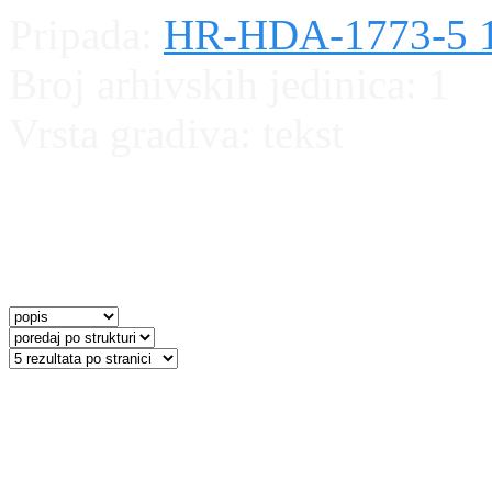
Pripada:
HR-HDA-1773-5 1
Broj arhivskih jedinica:
1
Vrsta gradiva:
tekst