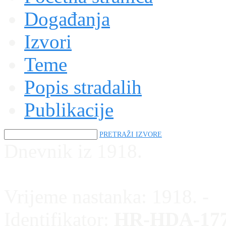
Događanja
Izvori
Teme
Popis stradalih
Publikacije
PRETRAŽI IZVORE
Dnevnik iz 1918.
Vrijeme nastanka:
1918. -
Identifikator:
HR-HDA-177