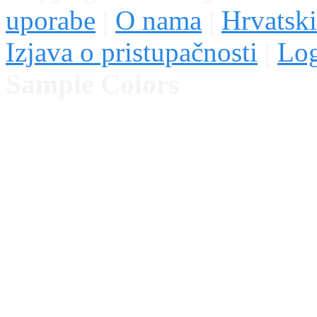
uporabe
|
O nama
|
Hrvatski
Izjava o pristupačnosti
|
Lo
Sample Colors