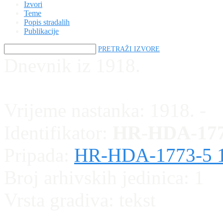
Izvori
Teme
Popis stradalih
Publikacije
PRETRAŽI IZVORE
Dnevnik iz 1918.
Vrijeme nastanka:
1918. -
Identifikator:
HR-HDA-177
Pripada:
HR-HDA-1773-5 1
Broj arhivskih jedinica:
1
Vrsta gradiva:
tekst