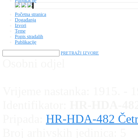
Publikacije
Početna stranica
Događanja
Izvori
Teme
Popis stradalih
Publikacije
PRETRAŽI IZVORE
Osobni odjel
Vrijeme nastanka:
1915. - 
Identifikator:
HR-HDA-482
Pripada:
HR-HDA-482 Četrde
Broj arhivskih jedinica:
5