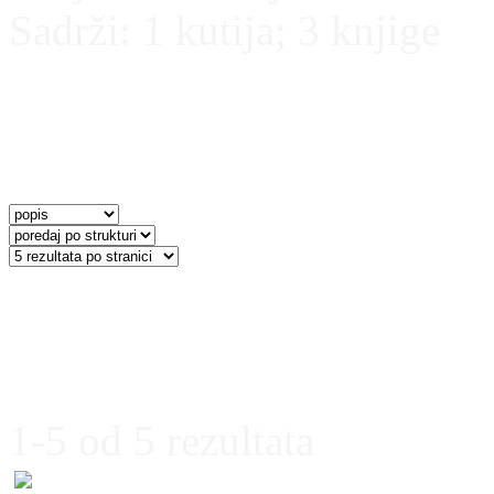
Sadrži:
1 kutija; 3 knjige
1-5 od 5 rezultata