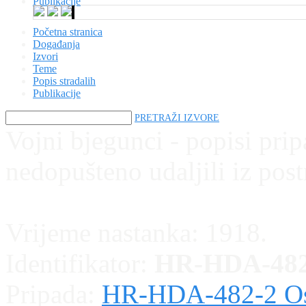
Publikacije
Početna stranica
Događanja
Izvori
Teme
Popis stradalih
Publikacije
PRETRAŽI IZVORE
Vojni bjegunci - popisi prip
nedopušteno udaljili iz post
Vrijeme nastanka:
1918.
Identifikator:
HR-HDA-482
Pripada:
HR-HDA-482-2 Os