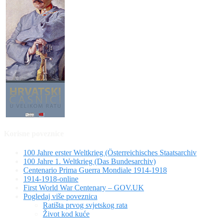
Korisne poveznice
100 Jahre erster Weltkrieg (Österreichisches Staatsarchiv
100 Jahre 1. Weltkrieg (Das Bundesarchiv)
Centenario Prima Guerra Mondiale 1914-1918
1914-1918-online
First World War Centenary – GOV.UK
Pogledaj više poveznica
Ratišta prvog svjetskog rata
Život kod kuće