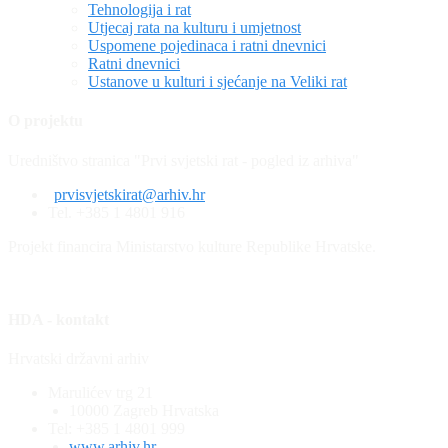
Tehnologija i rat
Utjecaj rata na kulturu i umjetnost
Uspomene pojedinaca i ratni dnevnici
Ratni dnevnici
Ustanove u kulturi i sjećanje na Veliki rat
O projektu
Uredništvo stranica "Prvi svjetski rat - pogled iz arhiva"
prvisvjetskirat@arhiv.hr
Tel. +385 1 4801 916
Projekt financira Ministarstvo kulture Republike Hrvatske.
HDA - kontakt
Hrvatski državni arhiv
Marulićev trg 21
10000 Zagreb Hrvatska
Tel: +385 1 4801 999
www.arhiv.hr