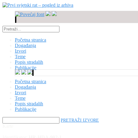
Početna stranica
Događanja
Izvori
Teme
Popis stradalih
Publikacije
Početna stranica
Događanja
Izvori
Teme
Popis stradalih
Publikacije
PRETRAŽI IZVORE
Karte
Identifikator:
HR-HDA-902-1