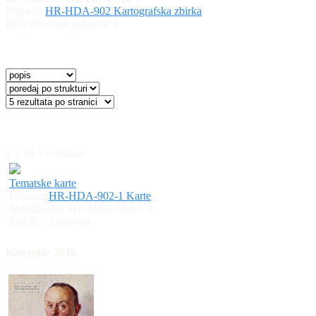
Pripada:
HR-HDA-902 Kartografska zbirka
Broj arhivskih jedinica:
1
1-1 od 1 rezultata
Tematske karte
Pripada:
HR-HDA-902-1 Karte
Identifikator:
HR-HDA-902-1-3
Sadrži:
2 jedinice
Kalendar 2016.