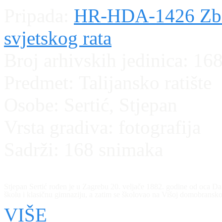
Pripada:
HR-HDA-1426 Zbirk
svjetskog rata
Broj arhivskih jedinica:
16
Predmet:
Talijansko ratište
Osobe:
Sertić, Stjepan
Vrsta gradiva:
fotografija
Sadrži:
168 snimaka
Stjepan Sertić rođen je u Zagrebu 20. veljače 1882. godine od oca D
školu i klasičnu gimnaziju, a zatim se školovao na Višoj domobransko
18. kolovoza 1904., a od 1. rujna iste godine kao časnik je služio u 
VIŠE
nekoliko različitih tečajeva, od onog za strojnu pušku 1908., preko te
tečaja za bojne plinove u Beču 1918. godine. Od 26. srpnja do 13. ruj