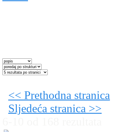
i 3. bataljunom 25. zagrebačke domobranske pješačke pukovnije. U ljet
kraju rata u Italiji. Krajem 1918. godine na čelu 2. bataljuna sudjel
služio u vojsci Kraljevine SHS. Za zasluge na bojištu odlikovan je s pe
Gučevom Brdu 1914. godine, brončanom kolajnom za zasluge za borbe
Srbiji i 1915. u Bukovini, kao i za borbe na Sette Communi 1918. go
željeznim križem II razreda za borbe 1917. godine u Bukovini. Sa sup
umirovljen u činu potpukovnika. Krajem 1931. godine u Beogradu je z
travnja 1941. radi kao knjigovođa i tajnik Kreditne zadruge državni
(Tomislava Švacova) Ljubav pod zastavom, koja je posvećena ratnom
za NDH u Karlovcu preuzima zapovjedništvo mjesta od pukovnika R
17. srpnja 1943. Zadnji je put u vojnu službu izvanredno pozvan 1. v
24. veljače 1966. Album sadrži 157 želatinskih fotografija i 11 otisaka
većine fotografija nisu poznati, a autorstvo je moguće utvrditi samo za 
fotografija na poleđini ima udaren žig s podatcima o snimatelju i sa
<< Prethodna stranica
Sljedeća stranica >>
6-10 od 168 rezultata