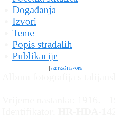
Događanja
Izvori
Teme
Popis stradalih
Publikacije
PRETRAŽI IZVORE
Album fotografija s talijans
Vrijeme nastanka:
1916. - 
Identifikator:
HR-HDA-142