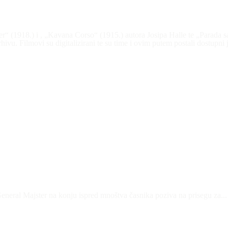
“ (1918.) i , „Kavana Corso“ (1915.) autora Josipa Halle te „Parada sav
vu. Filmovi su digitalizirani te su time i ovim putem postali dostupni j
 General Majster na konju ispred mnoštva časnika poziva na prisegu za...