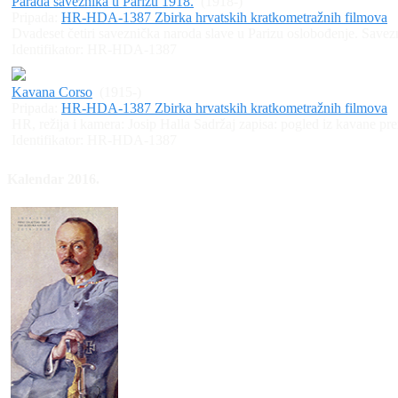
Parada saveznika u Parizu 1918.
(1918-)
Pripada:
HR-HDA-1387 Zbirka hrvatskih kratkometražnih filmova
Dvadeset četiri saveznička naroda slave u Parizu oslobođenje. Savezn
Identifikator:
HR-HDA-1387
Kavana Corso
(1915-)
Pripada:
HR-HDA-1387 Zbirka hrvatskih kratkometražnih filmova
HR, režija i kamera: Josip Halla Sadržaj zapisa: pogled iz kavane prem
Identifikator:
HR-HDA-1387
Kalendar 2016.