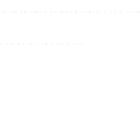
ičke eskadrile polaze na bombardiranje pristaništa u Carigradu. Format
a ulici gdje veća skupina ljudi i djece kro...