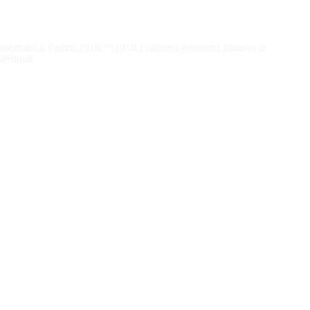
eznika u Parizu 1918.“ (1918.) raritetni primjerci filmova iz
avnosti.