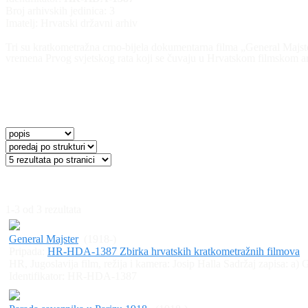
Broj arhivskih jedinica:
3
Imatelj:
Hrvatski državni arhiv
Tri su kratkometražna crno-bijela dokumentarna filma „General Majster
vremena Prvog svjetskog rata koji se čuvaju u Hrvatskom filmskom arhi
1-3 od 3 rezultata
General Majster
(1918-)
Pripada:
HR-HDA-1387 Zbirka hrvatskih kratkometražnih filmova
HR, Jugoslavija film, režija i kamera: Josip Halla Sadržaj zapisa: a)
Identifikator:
HR-HDA-1387