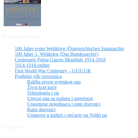
Korisne poveznice
100 Jahre erster Weltkrieg (Österreichisches Staatsarchiv
100 Jahre 1. Weltkrieg (Das Bundesarchiv)
Centenario Prima Guerra Mondiale 1914-1918
1914-1918-online
First World War Centenary – GOV.UK
Pogledaj više poveznica
Ratišta prvog svjetskog rata
Život kod kuće
Tehnologija i rat
Utjecaj rata na kulturu i umjetnost
Uspomene pojedinaca i ratni dnevnici
Ratni dnevnici
Ustanove u kulturi i sjećanje na Veliki rat
O projektu