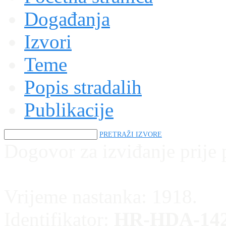
Događanja
Izvori
Teme
Popis stradalih
Publikacije
PRETRAŽI IZVORE
Dogovor za izviđanje prije p
Vrijeme nastanka:
1918.
Identifikator:
HR-HDA-142