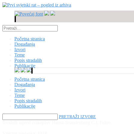
Početna stranica
Događanja
Izvori
Teme
Popis stradalih
Publikacije
Početna stranica
Događanja
Izvori
Teme
Popis stradalih
Publikacije
PRETRAŽI IZVORE
Izvidnik ispred zrakoplov Hansa-Brandenburg C.I, Feltre.
Vrijeme nastanka:
1918.