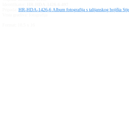
Identifikator:
HR-HDA-1426-6-497
Pripada:
HR-HDA-1426-6 Album fotografija s talijanskog bojišta Stje
Vrsta gradiva:
fotografija
Format: 10.5 x 16