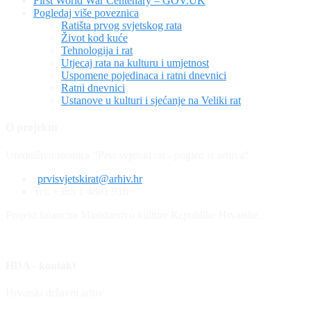
First World War Centenary – GOV.UK
Pogledaj više poveznica
Ratišta prvog svjetskog rata
Život kod kuće
Tehnologija i rat
Utjecaj rata na kulturu i umjetnost
Uspomene pojedinaca i ratni dnevnici
Ratni dnevnici
Ustanove u kulturi i sjećanje na Veliki rat
O projektu
Uredništvo stranica "Prvi svjetski rat - pogled iz arhiva"
prvisvjetskirat@arhiv.hr
Tel. +385 1 4801 916
Projekt financira Ministarstvo kulture Republike Hrvatske.
HDA - kontakt
Hrvatski državni arhiv