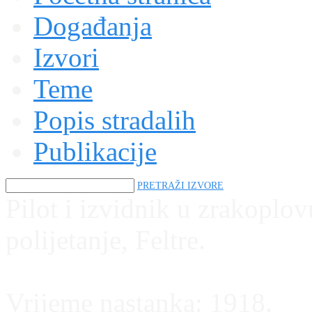
Događanja
Izvori
Teme
Popis stradalih
Publikacije
PRETRAŽI IZVORE
Pilot i izvidnik u zrakopl
polijetanje, Feltre.
Vrijeme nastanka:
1918.