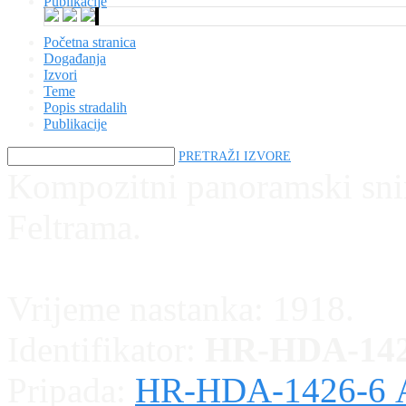
Publikacije
Početna stranica
Događanja
Izvori
Teme
Popis stradalih
Publikacije
PRETRAŽI IZVORE
Kompozitni panoramski sn
Feltrama.
Vrijeme nastanka:
1918.
Identifikator:
HR-HDA-142
Pripada:
HR-HDA-1426-6 Alb