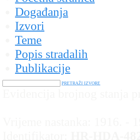
Događanja
Izvori
Teme
Popis stradalih
Publikacije
PRETRAŽI IZVORE
Evidencija brojnog stanja pr
Vrijeme nastanka:
1916. - 
Identifikator:
HR-HDA-482